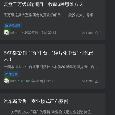
复盘千万级B端项目，收获6种思维方式
千万级这类大型集团定制开发的项目，一般投资大、需求多、周期长、且用户关系复杂，本文作者以自己亲身经验，为大家总结出五种适用于这类项目的思维方式。 我要复盘的千万级项目，主要指大型集...
产品经理
admin
2020年6月15日 20:12
1108
0
BAT都在悄悄“拆”中台，“碎片化中台” 时代已
来！
一潮水退去，中台逐渐回归技术本质2015年阿里提出中台战略，构建符合DT时代的“大中台，小前台”的组织机制和业务机制，中台的序幕就此来开。时任阿里巴巴CEO的逍遥子不会想到，四年之后中台竟...
未分类
admin
2020年6月8日 12:38
1538
0
汽车新零售：商业模式画布案例
一、关于商业模式画布的理解 商业模式是企业创造价值、传递价值、获取价值的方式，而商业模式画布是构思和分析商业模式的模型工具，可将商业模式可视化的呈现。商业模式画布分为客户群体、价...