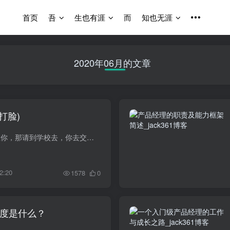
首页
吾
生也有涯
而
知也无涯
2020年06月的文章
打脸)
做工作，整天想着老大主动教你，那请到学校去，你去交学费而不是你领工资！ 做工作，要让老大哄着你做事，那请回妈妈身边去，因为没人有时间无故哄你！ 优秀的人是属于积极、努力...
2:20
1578
0
度是什么？