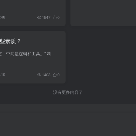
:48
1547
0
些素质？
“同理心是地基，想象力是天空，中间是逻辑和工具。” 科技创造价值是务实，品位美好生活是浪漫，关注产品细节，服务最广大的用户是务实的浪漫。 这是一个属于产品经理的时代 产品经理是什...
:10
1403
0
没有更多内容了