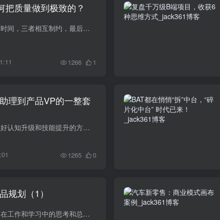
如何把质量做到极致的？
项目的三要素：质量、成本和时间，三者相互制约，最后达到平衡。对于千万级的大项目来说，成本不是问题，关键在于时间和质量。大多数时候，最首要的是质量。 说白了，越“不差钱”的项目，越...
1:11
1266
1
助理到产品VP的一整套
希望你通过阅读本文，既掌握好认知升级和技能提升的方法，也能形成从产品助理到产品VP的一整套方法论。 学习方法是有高阶和低阶的区分的。 从低阶到高阶，学习方法大概有这么几类： ...
:01
1265
0
品规划（1）
产品通识系列的文章是我个人在工作和学习中的思考和总结，写作是为了进一步巩固自己，将知识体系化的输出，也是为了与大家分享和探讨。写作的过程本身也是重新思考的过程，相当有意义。 一、什...