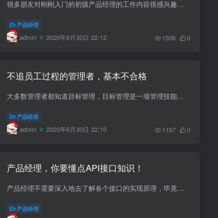
很多朋友对刚刚入门的初级产品经理的工作内容很感兴趣，那么，就分享一下我实习时当产品助理的日常工作内容。 先大概说明一下，我实习公司的项目情况和我当时负责的项目情况，这样大家可能就...
产品经理
admin
2020年6月30日 22:12
1506
0
不追员工过程的管理者，基本不合格
大多数管理者都知道目标管理，目标管理是一项管理技能，主要方法是让团队成员明确目标，再通过适当的管理方式促使成员达到各自的分目标，最终实现团队的总目标。 根据彼得·德鲁克的观点，目...
产品经理
admin
2020年6月30日 22:10
1197
0
产品经理，你要懂点API接口知识！
产品经理不需要深入地去了解各个接口的实现原理，毕竟术业有专攻，但是了解什么场景应该使用什么样的接口还是很有必要的，可以方便更好地对外提供数据服务。 刚成为产品经理的时候常常听到开发...
产品经理