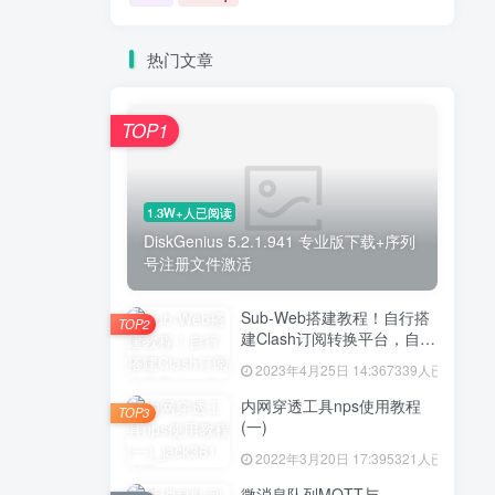
热门文章
TOP1
1.3W+人已阅读
DiskGenius 5.2.1.941 专业版下载+序列
号注册文件激活
Sub-Web搭建教程！自行搭
TOP2
建Clash订阅转换平台，自建
Sub-Web前端和
2023年4月25日 14:36
7339人已阅读
SubConverter后端！妈妈再
也不担心我的机场订阅节点
内网穿透工具nps使用教程
TOP3
信息泄露了！
(一)
2022年3月20日 17:39
5321人已阅读
微消息队列MQTT与