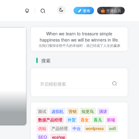
发布
开通会员
When we learn to treasure simple
happiness then we will be winners in life.
当我们懂得珍惜平凡的幸福时，就已经成了人生的赢家
搜索
开启精彩搜索
面试
虚拟机
营销
知更鸟
演讲
数据产品经理
外贸
吾女
吾儿
前端
仿站
产品经理
中台
wordpress
soft
SEO
ecshop