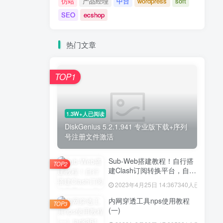
仿站
产品经理
中台
wordpress
soft
SEO
ecshop
热门文章
TOP1
1.3W+人已阅读
DiskGenius 5.2.1.941 专业版下载+序列
号注册文件激活
Sub-Web搭建教程！自行搭
TOP2
建Clash订阅转换平台，自建
Sub-Web前端和
2023年4月25日 14:36
7340人已阅读
SubConverter后端！妈妈再
也不担心我的机场订阅节点
内网穿透工具nps使用教程
TOP3
信息泄露了！
(一)