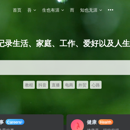
首页
吾
生也有涯
而
知也无涯
记录生活、家庭、工作、爱好以及人生
教程
抖音
直播
电商
外贸
心路
事
健康
Careers
Health