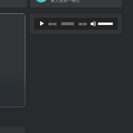
家人放第一顺位
音
使
00:00
00:00
频
用
播
上
放
/
器
下
箭
头
键
来
增
高
或
降
低
音
量。