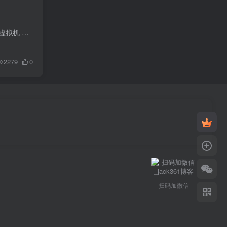
第一步 首先 打开虚拟机的主窗口 编辑 参数 同时勾上以下两个选项 在关闭后在后台运行电源已打开的虚拟机 虚拟机电源打开时显示托盘图标 选上后确定 关闭虚拟机 第二步 此时例如你的虚...
2279
0
扫码加微信