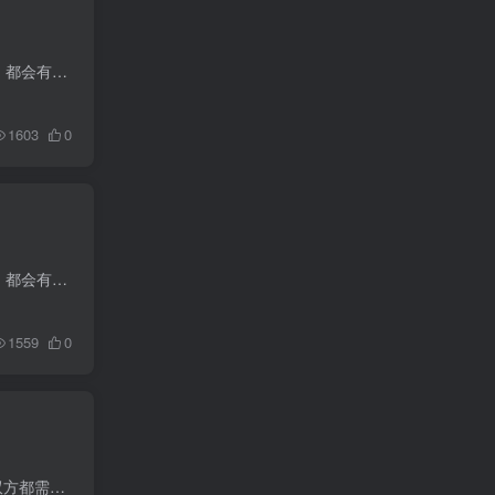
这张图概括了四年国际贸易的知识 外贸跟单的流程 1．客户询盘：一般在客户下perchase Order之前，都会有相关的Order Inquiry给业务部，做一些细节上的了解。 2．报价：业务部及时...
1603
0
这张图概括了四年国际贸易的知识 外贸跟单的流程 1．客户询盘：一般在客户下perchase Order之前，都会有相关的Order Inquiry给业务部，做一些细节上的了解。 2．报价：业务部及时...
1559
0
【零售行业支付方式 进行可观对比总结如下：】 一、paypal通道都属于电子钱包交易模式，即买卖双方都需要有一个帐户才可以交易 优点：（1）直接在官方网站上申请即可免费开通，...