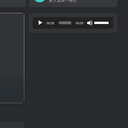
家人放第一顺位
音
使
00:00
00:00
频
用
播
上
放
/
器
下
箭
头
键
来
增
高
或
降
低
音
量。