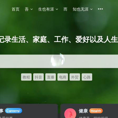
首页
吾
生也有涯
而
知也无涯
记录生活、家庭、工作、爱好以及人生
教程
抖音
直播
电商
外贸
心路
事
健康
Careers
Health