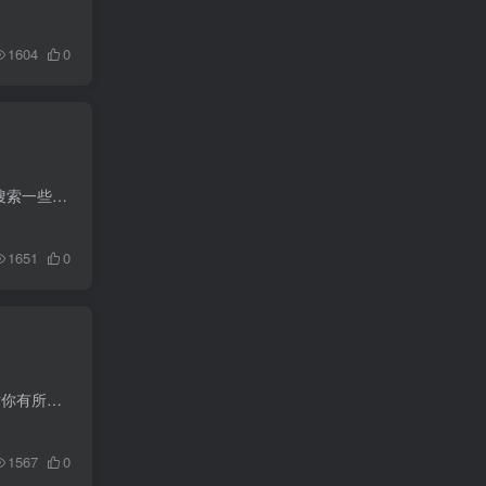
1604
0
购 物搜索引擎，英文名叫做comparison shopping engine，简称：CSE，在国内还是很陌生的名词，搜索一些国外的资源，提到这个概念的网站也并不多， 购物搜索引擎在国内比较容易理解是google prod...
1651
0
随着电子商务越来越流行，外贸网上开店也越来越多，做好外贸网店是成功的方法的，下面几点希望对你有所帮助： 一、建设专业的购物网站，取得客户信任。这是电子商务首要解决的问题...
1567
0