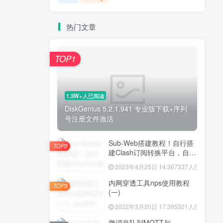
热门文章
TOP1
1.3W+人已阅读
DiskGenius 5.2.1.941 专业版下载+序列
号注册文件激活
Sub-Web搭建教程！自行搭
TOP2
建Clash订阅转换平台，自建
Sub-Web前端和
2023年4月25日 14:36
7337人已阅读
SubConverter后端！妈妈再
也不担心我的机场订阅节点
内网穿透工具nps使用教程
TOP3
信息泄露了！
(一)
2022年3月20日 17:39
5321人已阅读
微消息队列MQTT与