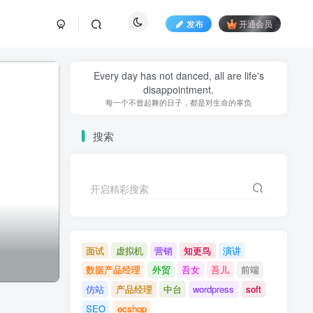
发布
开通会员
Every day has not danced, all are life's
disappointment.
每一个不曾起舞的日子，都是对生命的辜负
搜索
开启精彩搜索
面试
虚拟机
营销
知更鸟
演讲
数据产品经理
外贸
吾女
吾儿
前端
仿站
产品经理
中台
wordpress
soft
SEO
ecshop