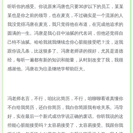
听听你的感受。你说原来冯唐也只要30岁以下的员工，某某
某也是你之前的领导，也在麦克，不过确实是一个流派的人
我没觉得冯唐在麦克，我只觉得他在布道，在完成他追求的
圆满的一生。冯唐是我心目中油腻的代名词，但他还觉得自
己特不油腻。哈哈我就我继续念你心脏能接受吧？没，这我
跟你说几条，比这狠多了。冯唐老师讲的很好，尤其是道德
经，每听一遍都有新的知识和能量，从时刻改变了我，我很
感谢他。冯唐在为往圣继绝学帮助巨大。
冯老师名言，不行，咱比比简历，不行，咱聊聊看谁真懂你
不白给我简历，还白你简历，我白你简跟我有啥关系。冯导
好，实在最后一个新式成功学说正确的废话。你听我说的这
些能心脏能接受吗？太容易接受了，太容易接受。我跟你我