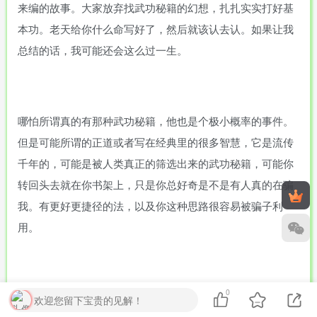
来编的故事。大家放弃找武功秘籍的幻想，扎扎实实打好基
本功。老天给你什么命写好了，然后就该认去认。如果让我
总结的话，我可能还会这么过一生。
哪怕所谓真的有那种武功秘籍，他也是个极小概率的事件。
但是可能所谓的正道或者写在经典里的很多智慧，它是流传
千年的，可能是被人类真正的筛选出来的武功秘籍，可能你
转回头去就在你书架上，只是你总好奇是不是有人真的在骗
我。有更好更捷径的法，以及你这种思路很容易被骗子利
用。
0
类似的举例，有没有让你百毒不侵，健康长寿的秘诀？说到
欢迎您留下宝贵的见解！