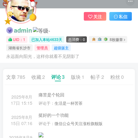
关注
私信
admin
UID：1
已加入本站4633天
总消费：0
8枚徽章
湖南省长沙市
管理员
超级版主
永远面向阳光，这样你就看不见阴影了
文章
785
收藏
2
评论
3
版块
1
帖子
2
粉丝
0
痛苦是个轮回
2025年8月
17日 15:15
评论于：
生活是一杯苦茶
挺好的一个功能
2025年8月
15日 07:16
评论于：
微信公众号关注涨粉旗舰版
2025年8月9