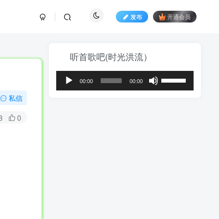
发布
开通会员
听首歌吧(时光洪流）
音
使
00:00
00:00
频
用
播
上
私信
放
/
器
下
8
0
箭
头
键
来
增
高
或
降
低
音