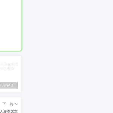
量。
内网穿透工具nps使用教程(一)
微消息队列MQTT与RocketMQ/Kafka/RabbitMQ区别
使用iframe调用指定网页的特定位置(显示目标网页某区域的我想要的内容)
下一篇
无更多文章