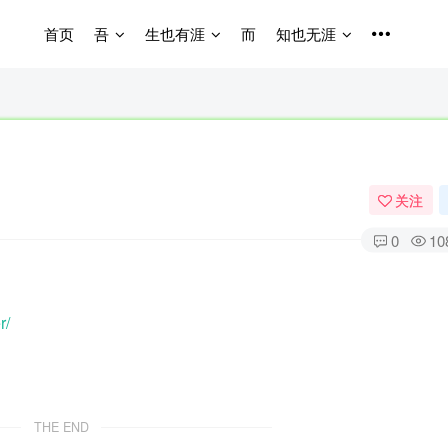
首页
吾
生也有涯
而
知也无涯
关注
0
10
r/
THE END