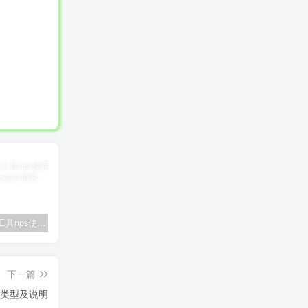
内网穿透工具nps使用教程(一)
微消息队列MQTT与RocketMQ/Kafka/RabbitMQ区别
使用iframe调用指定网页的特定位置(显示目标网页某区域的我想要的内容)
下一篇
、类型及说明