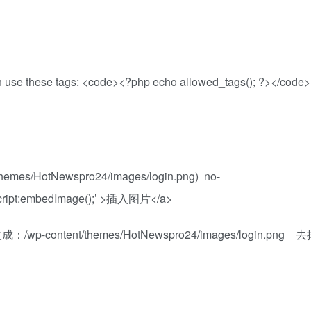
n
use
these tags: <code><?php
echo
allowed_tags(); ?></code>
nt/themes/HotNewspro24/images/login.png) no-
script:embedImage();’ >插入图片</a>
ent/themes/HotNewspro24/images/login.png 