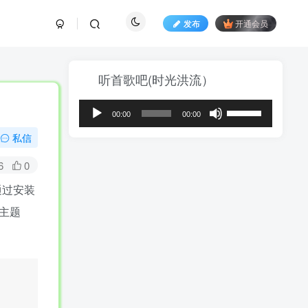
发布
开通会员
听首歌吧(时光洪流）
音
使
00:00
00:00
频
用
播
上
私信
放
/
器
下
6
0
箭
通过安装
头
键
版主题
来
增
高
或
降
低
音