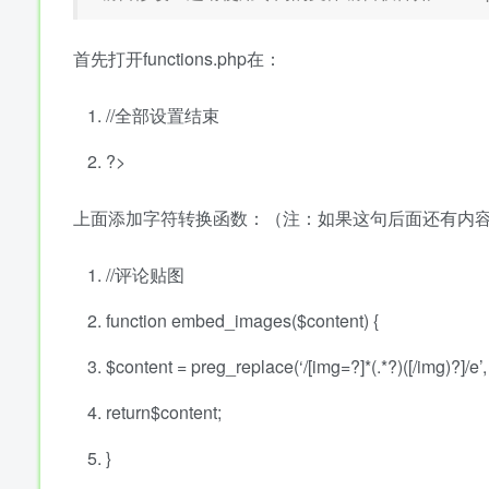
首先打开functions.php在：
//全部设置结束
?>
上面添加字符转换函数：（注：如果这句后面还有内
//评论贴图
function
embed_images(
$content
) {
$content
= preg_replace(‘/[img=?]*(.*?)([/img)?]/e’, 
return
$content
;
}