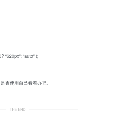
20?
“620px”
:
“auto”
);
，是否使用自己看着办吧。
THE END