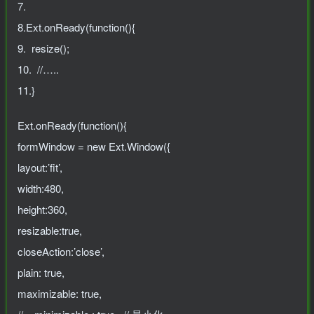
7.
8.Ext.onReady(function(){
9. resize();
10. //…..
11.}
Ext.onReady(function(){
formWindow = new Ext.Window({
layout:’fit’,
width:480,
height:360,
resizable:true,
closeAction:’close’,
plain: true,
maximizable: true,