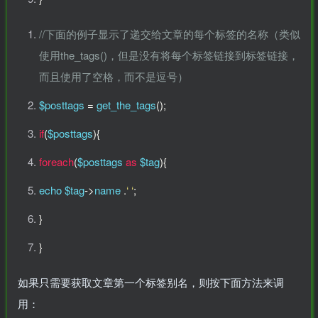
//下面的例子显示了递交给文章的每个标签的名称（类似
使用the_tags()，但是没有将每个标签链接到标签链接，
而且使用了空格，而不是逗号）
$posttags
=
get_the_tags
();
if
(
$posttags
)
{
foreach
(
$posttags
as
$tag
)
{
echo $tag
->
name
.
‘ ‘
;
}
}
如果只需要获取文章第一个标签别名，则按下面方法来调
用：