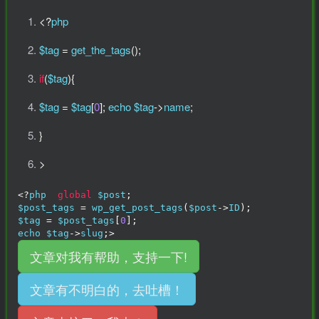
<?
php
$tag
=
get_the_tags
();
if
(
$tag
)
{
$tag
=
$tag
[
0
];
echo $tag
->
name
;
}
>
<?
php  
global
 $post
;
$post_tags 
=
 wp_get_post_tags
(
$post
->
ID
);
$tag 
=
 $post_tags
[
0
];
echo $tag
->
slug
;
>
文章对我有帮助，支持一下!
文章有不明白的，去吐槽！