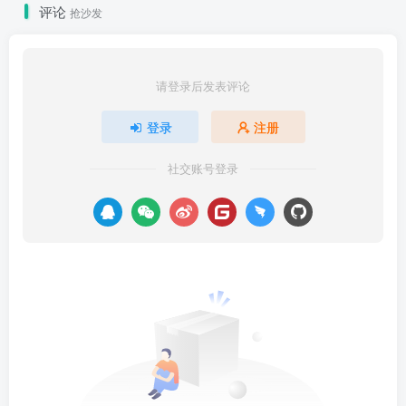
评论
抢沙发
请登录后发表评论
登录
注册
社交账号登录