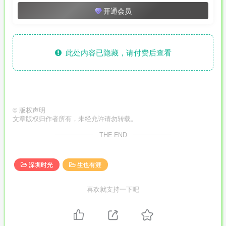
开通会员
此处内容已隐藏，请付费后查看
©
版权声明
文章版权归作者所有，未经允许请勿转载。
THE END
深圳时光
生也有涯
喜欢就支持一下吧