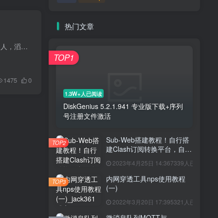
热门文章
说话是这个世界上最简单，同时也是最难的一件事，会说话的人，只言片语也能说服别人；不会说话的人，滔滔不绝却说服不了任何人。 一个人的说服力决定了事情的成功或失败，借助语言的力量可以...
TOP1
1475
0
1.3W+人已阅读
DiskGenius 5.2.1.941 专业版下载+序列
号注册文件激活
Sub-Web搭建教程！自行搭
TOP2
建Clash订阅转换平台，自建
Sub-Web前端和
2023年4月25日 14:36
7339人已阅读
SubConverter后端！妈妈再
也不担心我的机场订阅节点
内网穿透工具nps使用教程
TOP3
信息泄露了！
(一)
2022年3月20日 17:39
5321人已阅读
微消息队列MQTT与