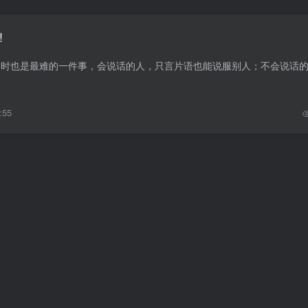
!
:55