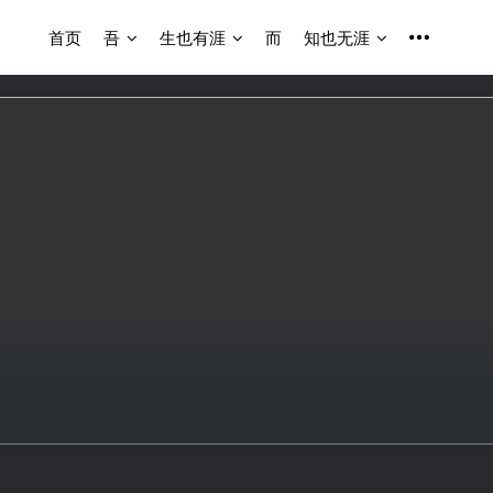
首页
吾
生也有涯
而
知也无涯