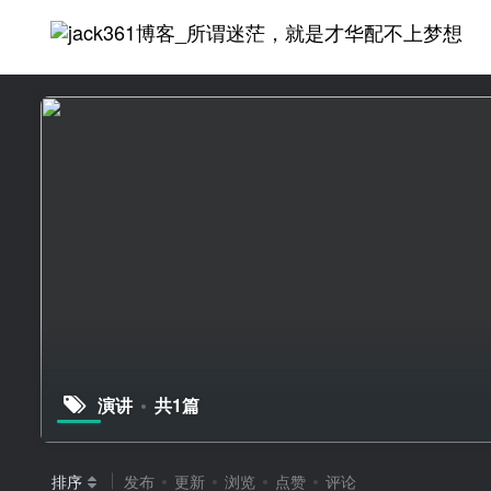
演讲
共1篇
排序
发布
更新
浏览
点赞
评论