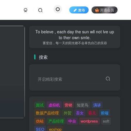
发布
开通会员
To beleve , each day the sun wll not lve up
to ther own smle.
要坚信，每一天的阳光都不会辜负自己的笑容
搜索
开启精彩搜索
面试
虚拟机
营销
知更鸟
演讲
数据产品经理
外贸
吾女
吾儿
前端
仿站
产品经理
中台
wordpress
soft
SEO
ecshop